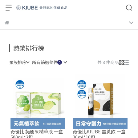
熱銷排行榜
預設排序
所有篩選條件
共 8 件商品
奇優比 諾麗果精華液 一盒
奇優比KIUBE 薑黃飲 一盒
500ml*3包
20ml*10包