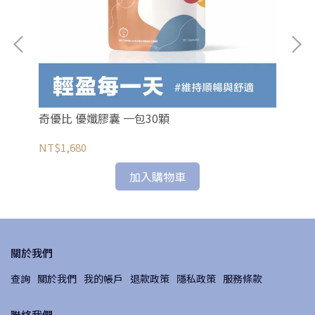
奇優比 優孅膠囊 一包30顆
奇
盒3
NT$1,680
NT
加入購物車
關於我們
查詢
關於我們
我的帳戶
退款政策
隱私政策
服務條款
聯絡我們